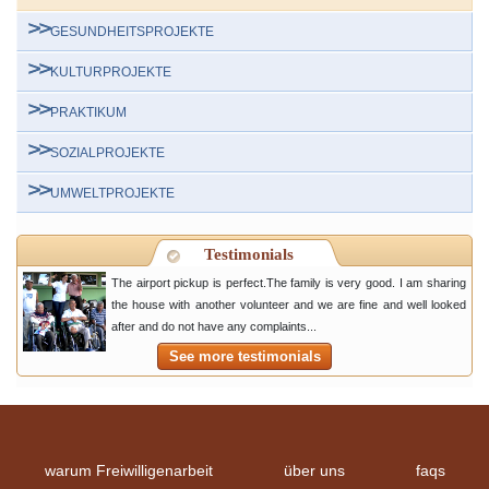
GESUNDHEITSPROJEKTE
KULTURPROJEKTE
PRAKTIKUM
SOZIALPROJEKTE
UMWELTPROJEKTE
Testimonials
The airport pickup is perfect.The family is very good. I am sharing
the house with another volunteer and we are fine and well looked
after and do not have any complaints...
See more testimonials
warum Freiwilligenarbeit
über uns
faqs