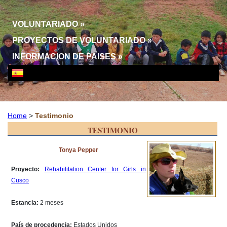
VOLUNTARIADO
»
PROYECTOS DE VOLUNTARIADO
»
INFORMACION DE PAISES
»
Home
>
Testimonio
TESTIMONIO
Tonya Pepper
Proyecto:
Rehabilitation Center for Girls in
Cusco
Estancia:
2 meses
País de procedencia:
Estados Unidos