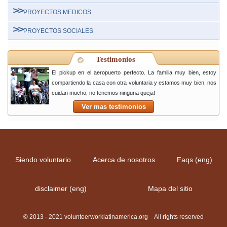
PROYECTOS MEDICOS
PROYECTOS SOCIALES
Testimonios
El pickup en el aeropuerto perfecto. La familia muy bien, estoy
compartiendo la casa con otra voluntaria y estamos muy bien, nos
cuidan mucho, no tenemos ninguna queja!
Ver mas testimonios
Siendo voluntario
Acerca de nosotros
Faqs (eng)
disclaimer (eng)
Mapa del sitio
© 2013 - 2021 volunteerworklatinamerica.org All rights reserved