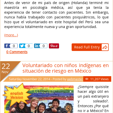
Antes de venir de mi país de origen (Holanda) terminé mi
maestría en psicología médica, así que ya tenía la
experiencia de tener contacto con pacientes. Sin embargo,
nunca había trabajado con pacientes psiquiátricos, lo que
hizo que el voluntariado en este hospital del Perú sea una
experiencia totalmente nueva y una gran oportunidad.
(more…)
0
0
0
Read Full Entry

0 Comments
22
Voluntariado con niños indígenas en
situación de riesgo en México
Nov
Saturday November 22, 2014 - Posted by
webmaster
11,207 Views

¿Siempre quisiste
hacer algo útil en
english
un país extranjero
Version
y soleado?.
Entonces ¿Por qué
no ir a México? En