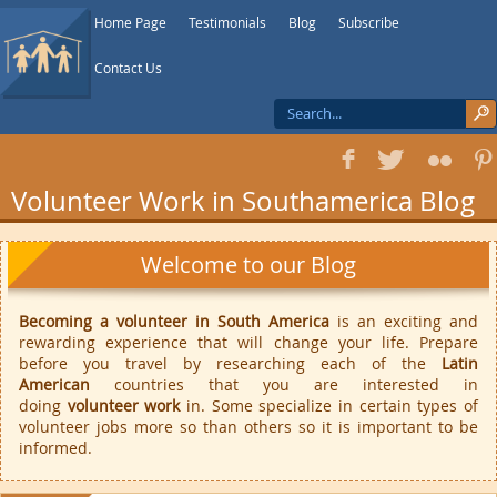
Home Page
Testimonials
Blog
Subscribe
Contact Us
f
T
F
1
Volunteer Work in Southamerica Blog
Welcome to our Blog
Becoming a volunteer in South America
is an exciting and
rewarding experience that will change your life. Prepare
before you travel by researching each of the
Latin
American
countries that you are interested in
doing
volunteer work
in. Some specialize in certain types of
volunteer jobs more so than others so it is important to be
informed.