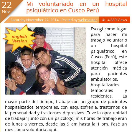
22
Mi voluntariado en un hospital
psiquiátrico en Cusco Perú
Nov
Saturday November 22, 2014 - Posted by
webmaster
4,889 Views

Escogí como lugar
para hacer mi
english
trabajo voluntario
Version
un hospital
psiquiátrico en
Cusco (Perú), este
hospital ofrece
atención médica
para pacientes
ambulatorios,
hospitalizados
temporales y
residentes. La
mayor parte del tiempo, trabajé con un grupo de pacientes
hospitalizados temporales, con esquizofrenia, trastornos de
la personalidad y trastornos depresivos. Tuve la oportunidad
de trabajar junto con un psicólogo; mis horas de trabajo eran
de lunes a viernes, desde las 9 am hasta la 1 pm. Pasé un
mes como voluntaria aquí.