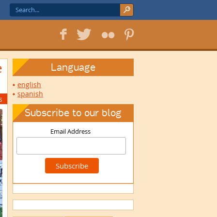
f
T
F
1
e
Language
english
spanish
s
Subscribe to our blog
Email Address