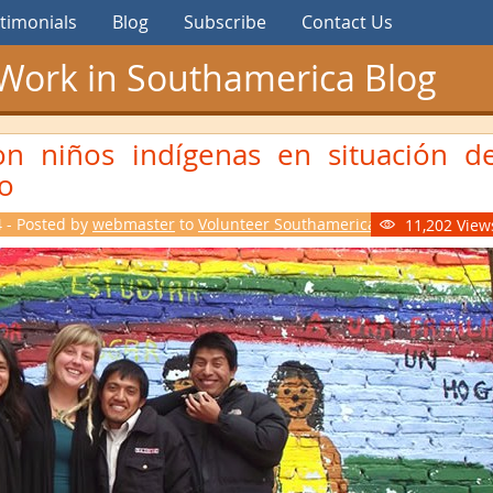
timonials
Blog
Subscribe
Contact Us
Work in Southamerica Blog
on niños indígenas en situación d
co
 - Posted by
webmaster
to
Volunteer Southamerica
11,202 View
