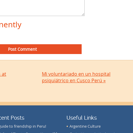
ently
 at
Mi voluntariado en un hospital
psiquiátrico en Cusco Perú »
cent Posts
Useful Links
guide to friendship in Peru!
Argentine Culture