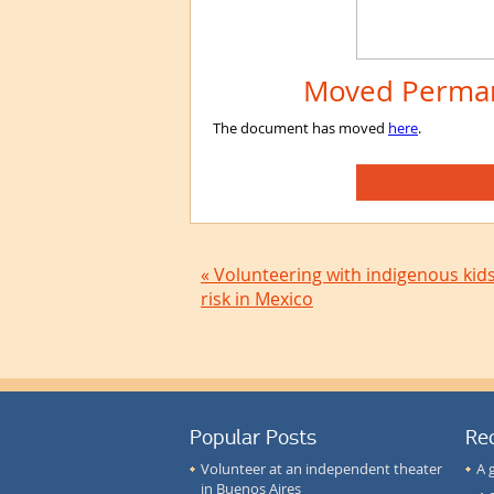
Moved Perman
The document has moved
here
.
« Volunteering with indigenous kids
risk in Mexico
Popular Posts
Re
Volunteer at an independent theater
A 
in Buenos Aires