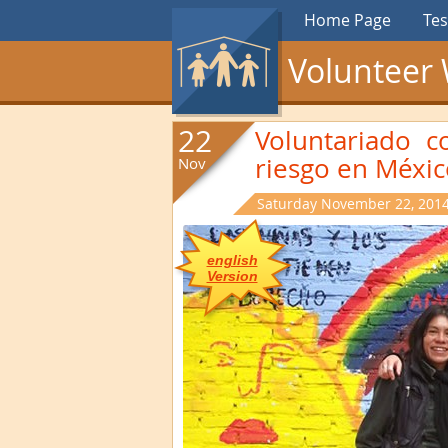
Home Page
Tes
Volunteer 
22
Voluntariado c
riesgo en Méxi
Nov
Saturday November 22, 2014
english
Version