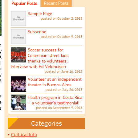
Recent Posts
Popular Posts
Sample Page
posted on October 2, 2013
Subscribe
posted on October 9, 2013
n
Soccer success for
y
Colombian street kids
A
thanks to volunteers:
l
Interview with Ed Veldhuisen
a
posted on June 16, 2013
y
Volunteer at an independent
s
theater in Buenos Aires
posted on July 26, 2013
s
Health program in Costa Rica
e
– a volunteer’s testimonial!
s
posted on September 9, 2013
Categories
Cultural Info