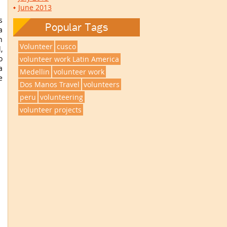
June 2013
s
Popular Tags
a
n
Volunteer
cusco
,
o
volunteer work Latin America
a
Medellin
volunteer work
e
Dos Manos Travel
volunteers
peru
volunteering
volunteer projects